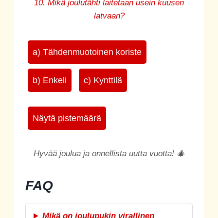
10. Mikä joulutähti laitetaan usein kuusen
latvaan?
a) Tähdenmuotoinen koriste
b) Enkeli
c) Kynttilä
Näytä pistemäärä
Hyvää joulua ja onnellista uutta vuotta! 🎄
FAQ
Mikä on joulupukin virallinen