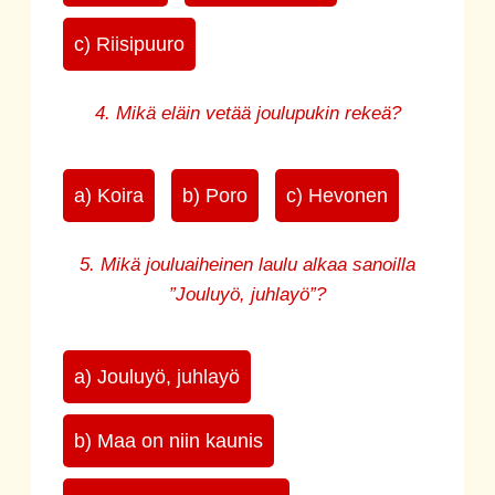
c) Riisipuuro
4. Mikä eläin vetää joulupukin rekeä?
a) Koira
b) Poro
c) Hevonen
5. Mikä jouluaiheinen laulu alkaa sanoilla
”Jouluyö, juhlayö”?
a) Jouluyö, juhlayö
b) Maa on niin kaunis