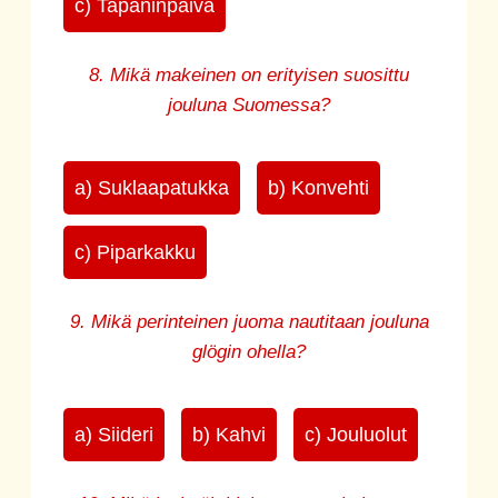
c) Tapaninpäivä
8. Mikä makeinen on erityisen suosittu
jouluna Suomessa?
a) Suklaapatukka
b) Konvehti
c) Piparkakku
9. Mikä perinteinen juoma nautitaan jouluna
glögin ohella?
a) Siideri
b) Kahvi
c) Jouluolut