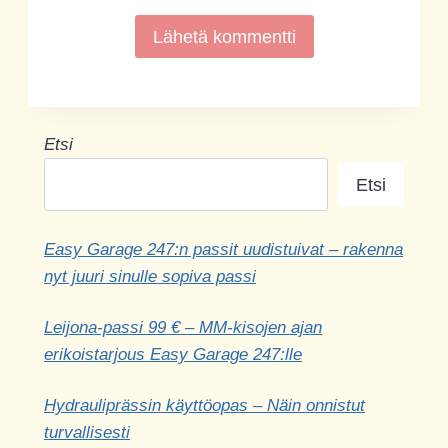
Etsi
Etsi
Easy Garage 247:n passit uudistuivat – rakenna
nyt juuri sinulle sopiva passi
Leijona-passi 99 € – MM-kisojen ajan
erikoistarjous Easy Garage 247:lle
Hydrauliprässin käyttöopas – Näin onnistut
turvallisesti