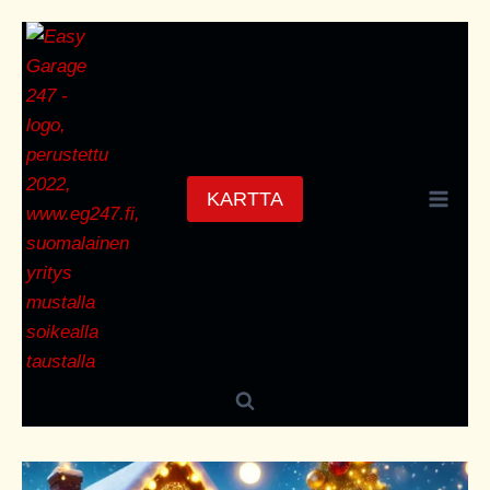
Siirry
sisältöön
KARTTA