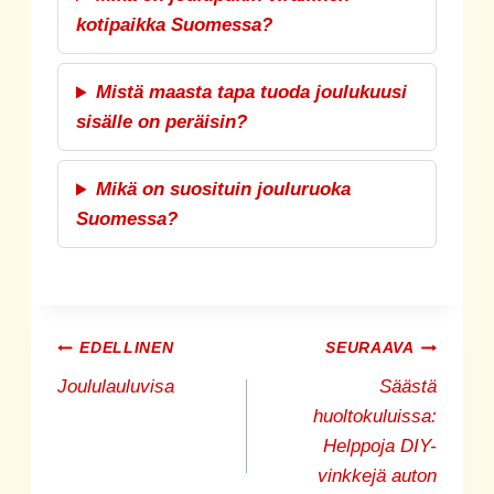
kotipaikka Suomessa?
Mistä maasta tapa tuoda joulukuusi
sisälle on peräisin?
Mikä on suosituin jouluruoka
Suomessa?
Artikkelien
EDELLINEN
SEURAAVA
Joululauluvisa
Säästä
selaus
huoltokuluissa:
Helppoja DIY-
vinkkejä auton