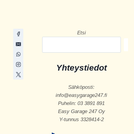
Etsi
Et
Yhteystiedot
Sähköposti:
info@easygarage247.fi
Puhelin: 03 3891 891
Easy Garage 247 Oy
Y-tunnus 3328414-2