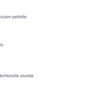
uten peileille.
is.
kohtaisilla alueilla.