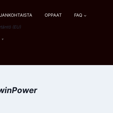
JANKOHTAISTA
OPPAAT
FAQ
täntö (EU)
h
▼
TwinPower