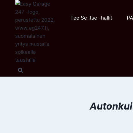
Siirry
sisältöön
Tee Se Itse -hallit
PA
Autonkui