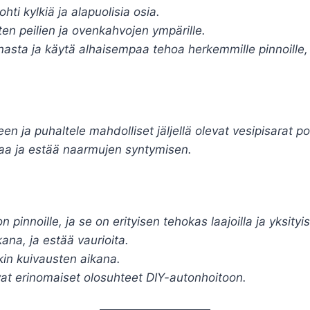
hti kylkiä ja alapuolisia osia.
ten peilien ja ovenkahvojen ympärille.
sta ja käytä alhaisempaa tehoa herkemmille pinnoille, k
en ja puhaltele mahdolliset jäljellä olevat vesipisarat po
aa ja estää naarmujen syntymisen.
n pinnoille, ja se on erityisen tehokas laajoilla ja yksityis
ana, ja estää vaurioita.
nkin kuivausten aikana.
vat erinomaiset olosuhteet DIY-autonhoitoon.