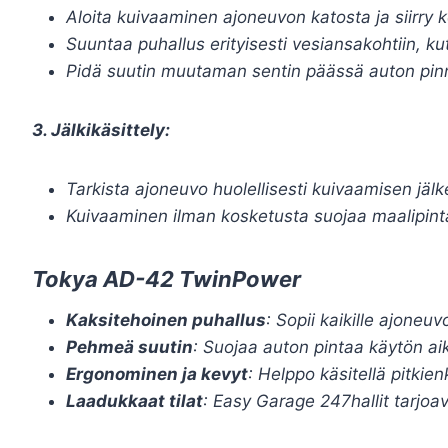
Aloita kuivaaminen ajoneuvon katosta ja siirry ko
Suuntaa puhallus erityisesti vesiansakohtiin, ku
Pidä suutin muutaman sentin päässä auton pinna
3. Jälkikäsittely:
Tarkista ajoneuvo huolellisesti kuivaamisen jälke
Kuivaaminen ilman kosketusta suojaa maalipint
Tokya AD-42 TwinPower
Kaksitehoinen puhallus
: Sopii kaikille ajoneuvo
Pehmeä suutin
: Suojaa auton pintaa käytön aik
Ergonominen ja kevyt
: Helppo käsitellä pitkie
Laadukkaat tilat
: Easy Garage 247hallit tarjoa