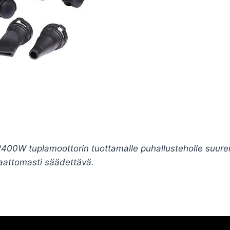
a 2400W tuplamoottorin tuottamalle puhallusteholle suu
taattomasti säädettävä.