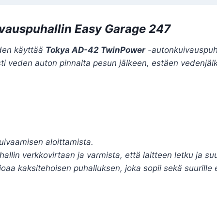
vauspuhallin Easy Garage 247
uden käyttää
Tokya AD-42 TwinPower
-autonkuivauspuha
ti veden auton pinnalta pesun jälkeen, estäen vedenjäl
uivaamisen aloittamista.
n verkkovirtaan ja varmista, että laitteen letku ja suut
aa kaksitehoisen puhalluksen, joka sopii sekä suurille et