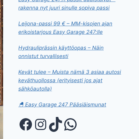
rakenna nyt juuri sinulle sopiva passi
Leijona-passi 99 € – MM-kisojen ajan
erikoistarjous Easy Garage 247:lle
Hydrauliprässin käyttöopas – Näin
onnistut turvallisesti
Kevät tulee – Muista nämä 3 asiaa autosi
keväthuollossa (erityisesti jos ajat
sähköautolla)
🐣 Easy Garage 247 Pääsiäismunat
Facebook
Instagram
TikTok
WhatsApp