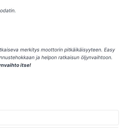
odatin.
ratkaiseva merkitys moottorin pitkäikäisyyteen. Easy
annustehokkaan ja helpon ratkaisun öljynvaihtoon.
nvaihto itse!