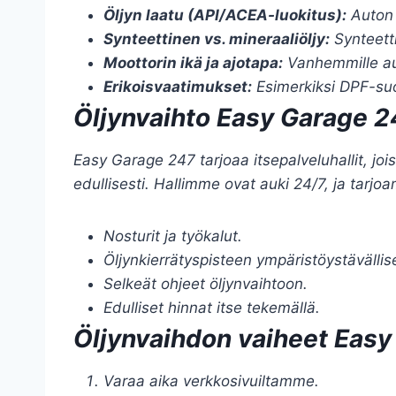
Öljyn laatu (API/ACEA-luokitus):
Auton 
Synteettinen vs. mineraaliöljy:
Synteett
Moottorin ikä ja ajotapa:
Vanhemmille aut
Erikoisvaatimukset:
Esimerkiksi DPF-suod
Öljynvaihto Easy Garage 2
Easy Garage 247 tarjoaa itsepalveluhallit, jois
edullisesti. Hallimme ovat auki 24/7, ja tarjo
Nosturit ja työkalut.
Öljynkierrätyspisteen ympäristöystävälli
Selkeät ohjeet öljynvaihtoon.
Edulliset hinnat itse tekemällä.
Öljynvaihdon vaiheet Easy
Varaa aika verkkosivuiltamme.