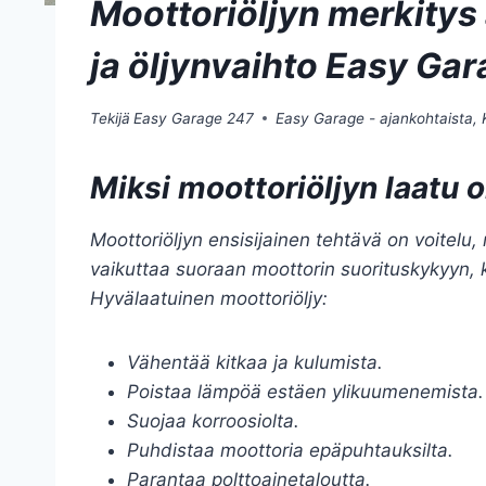
Moottoriöljyn merkitys
ja öljynvaihto Easy Ga
Tekijä
Easy Garage 247
Easy Garage - ajankohtaista
,
Miksi moottoriöljyn laatu 
Moottoriöljyn ensisijainen tehtävä on voitelu
vaikuttaa suoraan moottorin suorituskykyyn, 
Hyvälaatuinen moottoriöljy:
Vähentää kitkaa ja kulumista.
Poistaa lämpöä estäen ylikuumenemista.
Suojaa korroosiolta.
Puhdistaa moottoria epäpuhtauksilta.
Parantaa polttoainetaloutta.