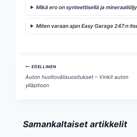
Mikä ero on synteettisellä ja mineraaliöljy
Miten varaan ajan Easy Garage 247:n itse
Artikkelien
EDELLINEN
Auton huoltovälisuositukset – Vinkit auton
selaus
ylläpitoon
Samankaltaiset artikkelit