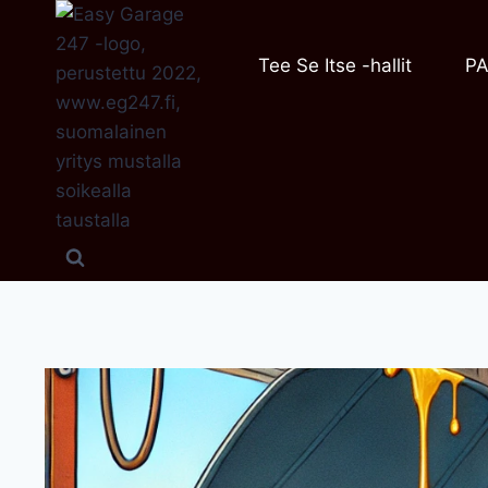
Siirry
sisältöön
Tee Se Itse -hallit
PA