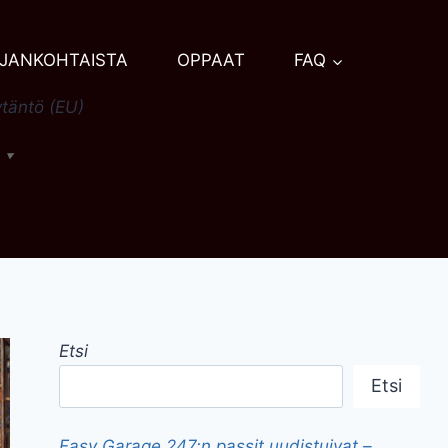
JANKOHTAISTA
OPPAAT
FAQ
täntö (EU)
h
▼
Etsi
Etsi
Easy Garage 247:n passit uudistuivat –