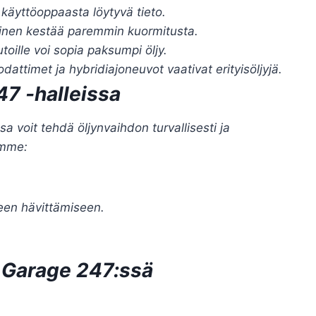
käyttöoppaasta löytyvä tieto.
inen kestää paremmin kuormitusta.
oille voi sopia paksumpi öljy.
attimet ja hybridiajoneuvot vaativat erityisöljyjä.
47 -halleissa
sa voit tehdä öljynvaihdon turvallisesti ja
amme:
seen hävittämiseen.
 Garage 247:ssä