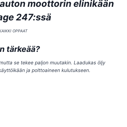
 auton moottorin elinikään
rage 247:ssä
KAIKKI OPPAAT
on tärkeää?
, mutta se tekee paljon muutakin. Laadukas öljy
käyttöikään ja polttoaineen kulutukseen.