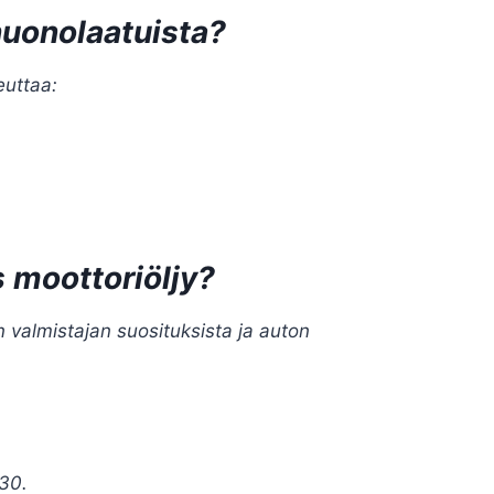
 huonolaatuista?
euttaa:
s moottoriöljy?
n valmistajan suosituksista ja auton
30.