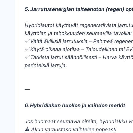
5. Jarrutusenergian talteenoton (regen) op
Hybridiautot käyttävät regeneratiivista jarr
käyttöiän ja tehokkuuden seuraavilla tavoilla:
✅ Vältä äkillisiä jarrutuksia – Pehmeä regene
✅ Käytä oikeaa ajotilaa – Taloudellinen tai EV
✅ Tarkista jarrut säännöllisesti – Harva käyt
perinteisiä jarruja.
—
6. Hybridiakun huollon ja vaihdon merkit
Jos huomaat seuraavia oireita, hybridiakku v
⚠ Akun varaustaso vaihtelee nopeasti