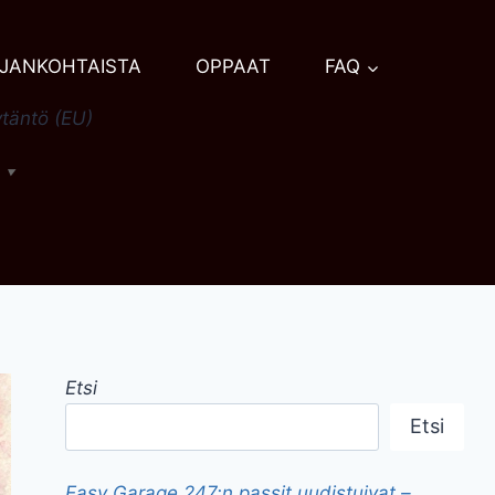
JANKOHTAISTA
OPPAAT
FAQ
täntö (EU)
h
▼
Etsi
Etsi
Easy Garage 247:n passit uudistuivat –