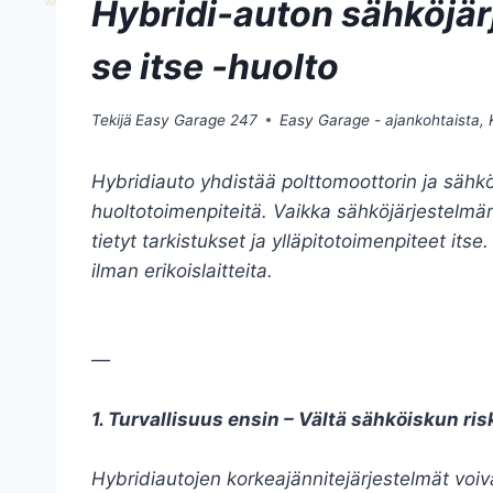
Hybridi-auton sähköjär
se itse -huolto
Tekijä
Easy Garage 247
Easy Garage - ajankohtaista
,
Hybridiauto yhdistää polttomoottorin ja sähk
huoltotoimenpiteitä. Vaikka sähköjärjestelmän
tietyt tarkistukset ja ylläpitotoimenpiteet itse.
ilman erikoislaitteita.
—
1. Turvallisuus ensin – Vältä sähköiskun ris
Hybridiautojen korkeajännitejärjestelmät voiva