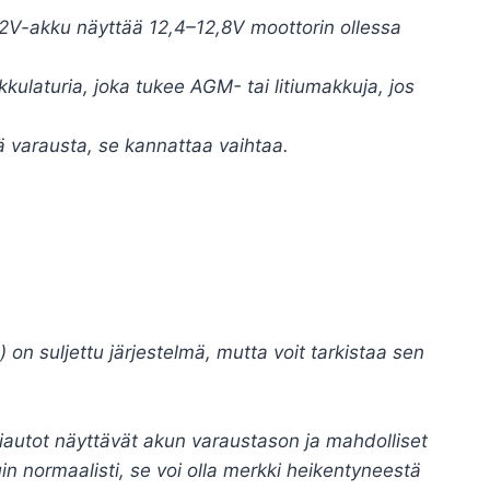
12V-akku näyttää 12,4–12,8V moottorin ollessa
kulaturia, joka tukee AGM- tai litiumakkuja, jos
ä varausta, se kannattaa vaihtaa.
 on suljettu järjestelmä, mutta voit tarkistaa sen
iautot näyttävät akun varaustason ja mahdolliset
n normaalisti, se voi olla merkki heikentyneestä