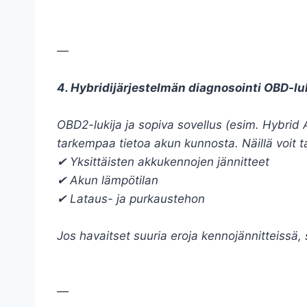
—
4. Hybridijärjestelmän diagnosointi OBD-luk
OBD2-lukija ja sopiva sovellus (esim. Hybrid A
tarkempaa tietoa akun kunnosta. Näillä voit t
✔ Yksittäisten akkukennojen jännitteet
✔ Akun lämpötilan
✔ Lataus- ja purkaustehon
Jos havaitset suuria eroja kennojännitteissä, 
—