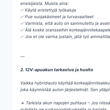
ensisijaista. Muista aina:
✅ Käytä eristettyjä työkaluja
✅ Pue suojakäsineet ja turvavaatteet
✅ Varmista, että auto on sammutettu ja avain
✅ Älä koske oransseihin korkeajännitekaapele
✅ Jos et ole varma jostain, jätä työ ammattila
—
2. 12V-apuakun tarkastus ja huolto
Vaikka hybridiauto käyttää korkeajänniteakku
joka käynnistää auton järjestelmät. Sen ylläp
🔹 Tarkista akun napojen puhtaus – Jos niissä
puhdista ne ruokasoodaliuoksella ja harjalla.