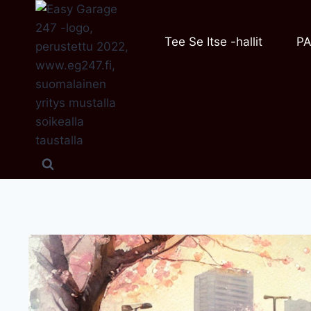
Siirry
sisältöön
Tee Se Itse -hallit
PA