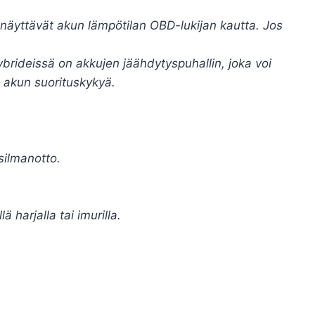
t näyttävät akun lämpötilan OBD-lukijan kautta. Jos
rideissä on akkujen jäähdytyspuhallin, joka voi
 akun suorituskykyä.
silmanotto.
ä harjalla tai imurilla.