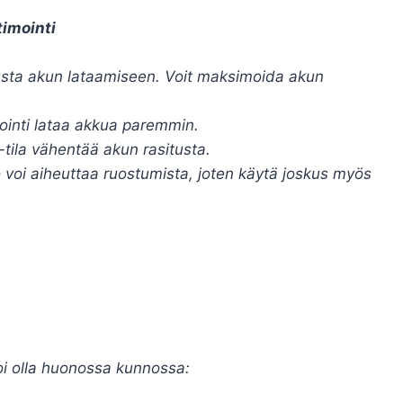
timointi
utusta akun lataamiseen. Voit maksimoida akun
rointi lataa akkua paremmin.
-tila vähentää akun rasitusta.
tö voi aiheuttaa ruostumista, joten käytä joskus myös
oi olla huonossa kunnossa: