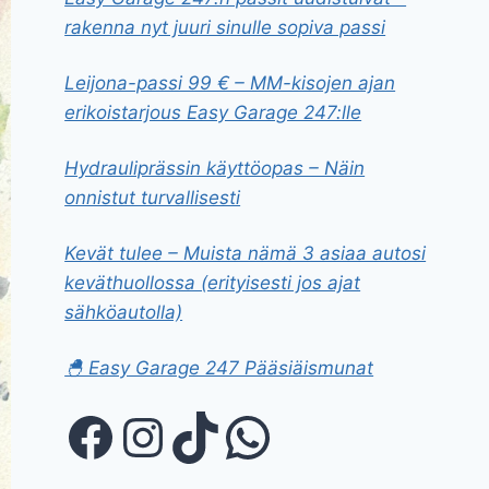
rakenna nyt juuri sinulle sopiva passi
Leijona-passi 99 € – MM-kisojen ajan
erikoistarjous Easy Garage 247:lle
Hydrauliprässin käyttöopas – Näin
onnistut turvallisesti
Kevät tulee – Muista nämä 3 asiaa autosi
keväthuollossa (erityisesti jos ajat
sähköautolla)
🐣 Easy Garage 247 Pääsiäismunat
Facebook
Instagram
TikTok
WhatsApp