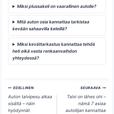
Miksi plussakeli on vaarallinen autolle?
Mitä auton osia kannattaa tarkistaa
kevään sahaavilla keleillä?
Miksi kevättarkastus kannattaa tehdä
heti eikä vasta renkaanvaihdon
yhteydessä?
Artikkelien
EDELLINEN
SEURAAVA
Auton talvipesu alkaa
Talvi on lähes ohi –
selaus
sisältä – näin
nämä 7 asiaa
hyödynnät
autoilijan kannattaa