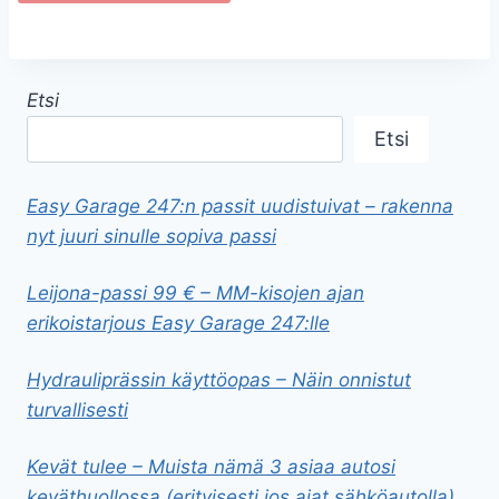
Etsi
Etsi
Easy Garage 247:n passit uudistuivat – rakenna
nyt juuri sinulle sopiva passi
Leijona-passi 99 € – MM-kisojen ajan
erikoistarjous Easy Garage 247:lle
Hydrauliprässin käyttöopas – Näin onnistut
turvallisesti
Kevät tulee – Muista nämä 3 asiaa autosi
keväthuollossa (erityisesti jos ajat sähköautolla)