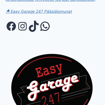
🐣 Easy Garage 247 Pääsiäismunat
Facebook
Instagram
TikTok
WhatsApp