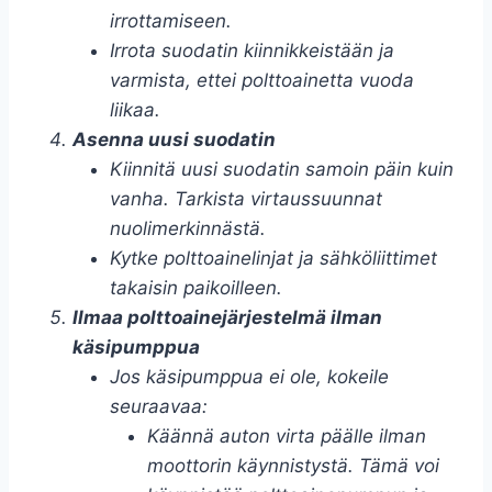
irrottamiseen.
Irrota suodatin kiinnikkeistään ja
varmista, ettei polttoainetta vuoda
liikaa.
Asenna uusi suodatin
Kiinnitä uusi suodatin samoin päin kuin
vanha. Tarkista virtaussuunnat
nuolimerkinnästä.
Kytke polttoainelinjat ja sähköliittimet
takaisin paikoilleen.
Ilmaa polttoainejärjestelmä ilman
käsipumppua
Jos käsipumppua ei ole, kokeile
seuraavaa:
Käännä auton virta päälle ilman
moottorin käynnistystä. Tämä voi