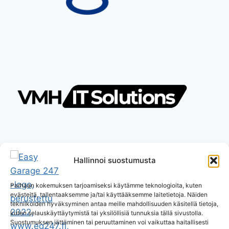
Hallinnoi suostumusta
Parhaan kokemuksen tarjoamiseksi käytämme teknologioita, kuten
evästeitä, tallentaaksemme ja/tai käyttääksemme laitetietoja. Näiden
tekniikoiden hyväksyminen antaa meille mahdollisuuden käsitellä tietoja,
kuten selauskäyttäytymistä tai yksilöllisiä tunnuksia tällä sivustolla.
Suostumuksen jättäminen tai peruuttaminen voi vaikuttaa haitallisesti