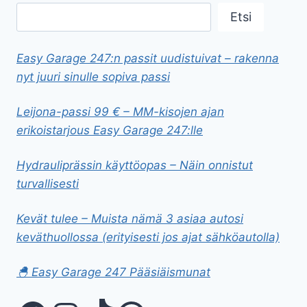
Etsi
Easy Garage 247:n passit uudistuivat – rakenna
nyt juuri sinulle sopiva passi
Leijona-passi 99 € – MM-kisojen ajan
erikoistarjous Easy Garage 247:lle
Hydrauliprässin käyttöopas – Näin onnistut
turvallisesti
Kevät tulee – Muista nämä 3 asiaa autosi
keväthuollossa (erityisesti jos ajat sähköautolla)
🐣 Easy Garage 247 Pääsiäismunat