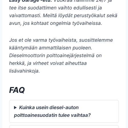
Easy Garage -etu:
Vuokraa hallimme 24/7 ja
tee itse suodattimen vaihto edullisesti ja
vaivattomasti. Meiltä löydät perustyökalut sekä
avun, jos kohtaat ongelmia työvaiheissa.
Jos et ole varma työvaiheista, suosittelemme
kääntymään ammattilaisen puoleen.
Dieselmoottorin polttoainejärjestelmä on
herkkä, ja virheet voivat aiheuttaa
lisävahinkoja.
FAQ
Kuinka usein diesel-auton
polttoainesuodatin tulee vaihtaa?