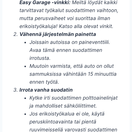
Easy Garage -vinkki:
Meiltä löydät kaikki
tarvittavat työkalut suodattimen vaihtoon,
mutta perusvaiheet voi suorittaa ilman
erikoistyökaluja! Katso alla olevat vinkit.
Vähennä järjestelmän painetta
Joissain autoissa on paineventtiili.
Avaa tämä ennen suodattimen
irrotusta.
Muutoin varmista, että auto on ollut
sammuksissa vähintään 15 minuuttia
ennen työtä.
Irrota vanha suodatin
Kytke irti suodattimen polttoainelinjat
ja mahdolliset sähköliittimet.
Jos erikoistyökalua ei ole, käytä
peruskiintoavainta tai pientä
ruuvimeisseliä varovasti suodattimen