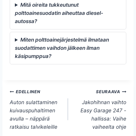
Mitä oireita tukkeutunut
polttoainesuodatin aiheuttaa diesel-
autossa?
Miten polttoainejärjestelmä ilmataan
suodattimen vaihdon jälkeen ilman
käsipumppua?
Artikkelien
EDELLINEN
SEURAAVA
Auton sulattaminen
Jakohihnan vaihto
selaus
kuivauspuhaltimen
Easy Garage 247 -
avulla – näppärä
hallissa: Vaihe
ratkaisu talvikeleille
vaiheelta ohje