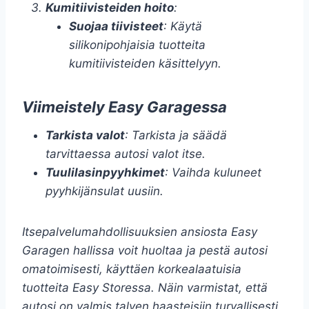
Kumitiivisteiden hoito
:
Suojaa tiivisteet
: Käytä
silikonipohjaisia tuotteita
kumitiivisteiden käsittelyyn.
Viimeistely Easy Garagessa
Tarkista valot
: Tarkista ja säädä
tarvittaessa autosi valot itse.
Tuulilasinpyyhkimet
: Vaihda kuluneet
pyyhkijänsulat uusiin.
Itsepalvelumahdollisuuksien ansiosta Easy
Garagen hallissa voit huoltaa ja pestä autosi
omatoimisesti, käyttäen korkealaatuisia
tuotteita Easy Storessa. Näin varmistat, että
autosi on valmis talven haasteisiin turvallisesti