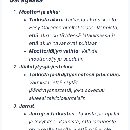
Garagessa
Moottori ja akku
:
Tarkista akku
: Tarkasta akkusi kunto
Easy Garagen huoltotiloissa. Varmista,
että akku on täydessä latauksessa ja
että akun navat ovat puhtaat.
Moottoriöljyn vaihto
: Vaihda
moottoriöljy ja suodatin.
Jäähdytysjärjestelmä
:
Tarkista jäähdytysnesteen pitoisuus
:
Varmista, että käytät
jäähdytysnestettä, joka soveltuu
alueesi talviolosuhteisiin.
Jarrut
:
Jarrujen tarkastus
: Tarkista jarrupalat
ja levyt itse. Varmista, että jarruneste
on oikealla tasolla ja että sitä ei ole