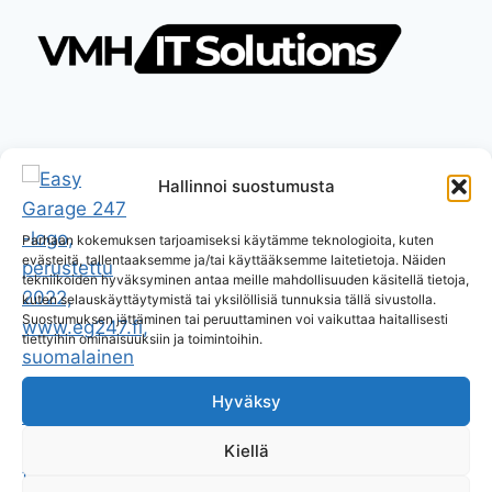
Hallinnoi suostumusta
Parhaan kokemuksen tarjoamiseksi käytämme teknologioita, kuten
evästeitä, tallentaaksemme ja/tai käyttääksemme laitetietoja. Näiden
tekniikoiden hyväksyminen antaa meille mahdollisuuden käsitellä tietoja,
kuten selauskäyttäytymistä tai yksilöllisiä tunnuksia tällä sivustolla.
Suostumuksen jättäminen tai peruuttaminen voi vaikuttaa haitallisesti
tiettyihin ominaisuuksiin ja toimintoihin.
Hyväksy
Kiellä
© 2026 Easy Garage 247 Oy Pages by
VMH IT