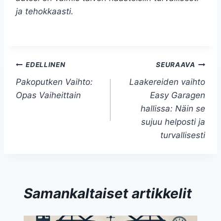
ja tehokkaasti.
Artikkelien
EDELLINEN
SEURAAVA
Pakoputken Vaihto:
Laakereiden vaihto
selaus
Opas Vaiheittain
Easy Garagen
hallissa: Näin se
sujuu helposti ja
turvallisesti
Samankaltaiset artikkelit