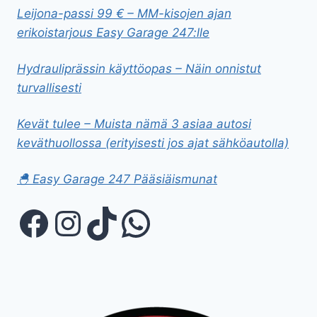
Leijona-passi 99 € – MM-kisojen ajan
erikoistarjous Easy Garage 247:lle
Hydrauliprässin käyttöopas – Näin onnistut
turvallisesti
Kevät tulee – Muista nämä 3 asiaa autosi
keväthuollossa (erityisesti jos ajat sähköautolla)
🐣 Easy Garage 247 Pääsiäismunat
Facebook
Instagram
TikTok
WhatsApp