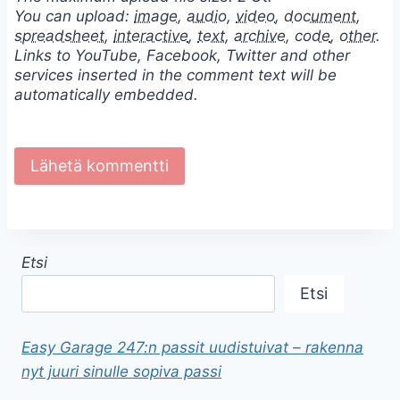
You can upload:
image
,
audio
,
video
,
document
,
spreadsheet
,
interactive
,
text
,
archive
,
code
,
other
.
Links to YouTube, Facebook, Twitter and other
services inserted in the comment text will be
automatically embedded.
Etsi
Etsi
Easy Garage 247:n passit uudistuivat – rakenna
nyt juuri sinulle sopiva passi