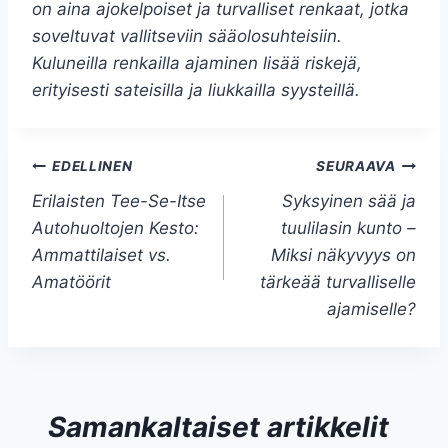
on aina ajokelpoiset ja turvalliset renkaat, jotka
soveltuvat vallitseviin sääolosuhteisiin.
Kuluneilla renkailla ajaminen lisää riskejä,
erityisesti sateisilla ja liukkailla syysteillä.
Artikkelien
EDELLINEN
SEURAAVA
Erilaisten Tee-Se-Itse
Syksyinen sää ja
selaus
Autohuoltojen Kesto:
tuulilasin kunto –
Ammattilaiset vs.
Miksi näkyvyys on
Amatöörit
tärkeää turvalliselle
ajamiselle?
Samankaltaiset artikkelit