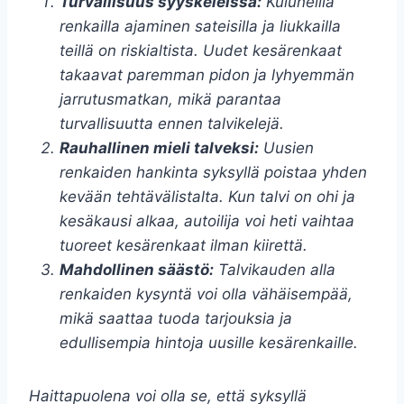
Turvallisuus syyskeleissä:
Kuluneilla
renkailla ajaminen sateisilla ja liukkailla
teillä on riskialtista. Uudet kesärenkaat
takaavat paremman pidon ja lyhyemmän
jarrutusmatkan, mikä parantaa
turvallisuutta ennen talvikelejä.
Rauhallinen mieli talveksi:
Uusien
renkaiden hankinta syksyllä poistaa yhden
kevään tehtävälistalta. Kun talvi on ohi ja
kesäkausi alkaa, autoilija voi heti vaihtaa
tuoreet kesärenkaat ilman kiirettä.
Mahdollinen säästö:
Talvikauden alla
renkaiden kysyntä voi olla vähäisempää,
mikä saattaa tuoda tarjouksia ja
edullisempia hintoja uusille kesärenkaille.
Haittapuolena voi olla se, että syksyllä