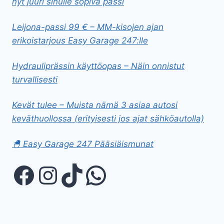
nyt juuri sinulle sopiva passi
Leijona-passi 99 € – MM-kisojen ajan
erikoistarjous Easy Garage 247:lle
Hydrauliprässin käyttöopas – Näin onnistut
turvallisesti
Kevät tulee – Muista nämä 3 asiaa autosi
keväthuollossa (erityisesti jos ajat sähköautolla)
🐣 Easy Garage 247 Pääsiäismunat
Facebook
Instagram
TikTok
WhatsApp