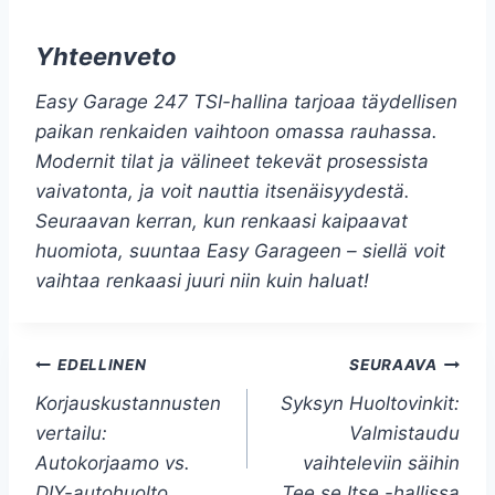
Yhteenveto
Easy Garage 247 TSI-hallina tarjoaa täydellisen
paikan renkaiden vaihtoon omassa rauhassa.
Modernit tilat ja välineet tekevät prosessista
vaivatonta, ja voit nauttia itsenäisyydestä.
Seuraavan kerran, kun renkaasi kaipaavat
huomiota, suuntaa Easy Garageen – siellä voit
vaihtaa renkaasi juuri niin kuin haluat!
Artikkelien
EDELLINEN
SEURAAVA
Korjauskustannusten
Syksyn Huoltovinkit:
selaus
vertailu:
Valmistaudu
Autokorjaamo vs.
vaihteleviin säihin
DIY-autohuolto
Tee se Itse -hallissa