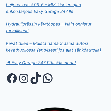
Leijona-passi 99 € – MM-kisojen ajan
erikoistarjous Easy Garage 247:lle
Hydrauliprässin käyttöopas – Näin onnistut
turvallisesti
Kevät tulee – Muista nämä 3 asiaa autosi
keväthuollossa (erityisesti jos ajat sähköautolla)
🐣 Easy Garage 247 Pääsiäismunat
Facebook
Instagram
TikTok
WhatsApp