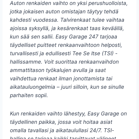
Auton renkaiden vaihto on yksi perushuolloista,
jotka jokaisen auton omistajan täytyy tehdä
kahdesti vuodessa. Talvirenkaat tulee vaihtaa
ajoissa syksyllä, ja kesärenkaat taas keväällä,
kun sää sen sallii. Easy Garage 247 tarjoaa
täydelliset puitteet renkaanvaihtoon helposti,
turvallisesti ja edullisesti Tee Se Itse (TSI) -
hallissamme. Voit suorittaa renkaanvaihdon
ammattitason työkalujen avulla ja saat
vaihdettua renkaat ilman jonottamista tai
aikatauluongelmia – juuri silloin, kun se sinulle
parhaiten sopii.
Kun renkaiden vaihto lähestyy, Easy Garage on
täydellinen paikka, jossa voit hoitaa asiat
omalla tavallasi ja aikataulullasi 24/7. TSI-
hallina se tarjoaa kaikki tarvittavat välineet,