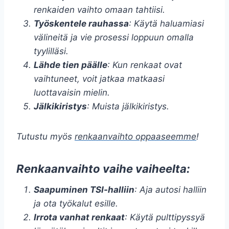
renkaiden vaihto omaan tahtiisi.
Työskentele rauhassa
: Käytä haluamiasi
välineitä ja vie prosessi loppuun omalla
tyylilläsi.
Lähde tien päälle
: Kun renkaat ovat
vaihtuneet, voit jatkaa matkaasi
luottavaisin mielin.
Jälkikiristys
: Muista jälkikiristys.
Tutustu myös
renkaanvaihto oppaaseemme
!
Renkaanvaihto vaihe vaiheelta:
Saapuminen TSI-halliin
: Aja autosi halliin
ja ota työkalut esille.
Irrota vanhat renkaat
: Käytä pulttipyssyä