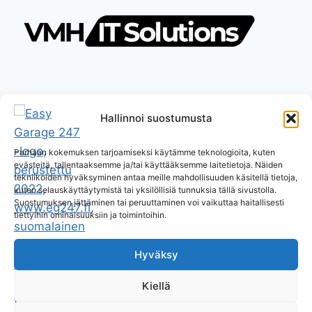
Hallinnoi suostumusta
Parhaan kokemuksen tarjoamiseksi käytämme teknologioita, kuten
evästeitä, tallentaaksemme ja/tai käyttääksemme laitetietoja. Näiden
tekniikoiden hyväksyminen antaa meille mahdollisuuden käsitellä tietoja,
kuten selauskäyttäytymistä tai yksilöllisiä tunnuksia tällä sivustolla.
Suostumuksen jättäminen tai peruuttaminen voi vaikuttaa haitallisesti
tiettyihin ominaisuuksiin ja toimintoihin.
Hyväksy
Kiellä
© 2026 Easy Garage 247 Oy Pages by
VMH IT