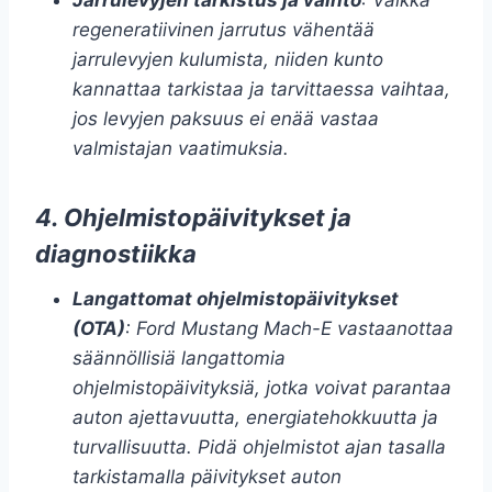
Jarrulevyjen tarkistus ja vaihto
: Vaikka
regeneratiivinen jarrutus vähentää
jarrulevyjen kulumista, niiden kunto
kannattaa tarkistaa ja tarvittaessa vaihtaa,
jos levyjen paksuus ei enää vastaa
valmistajan vaatimuksia.
4. Ohjelmistopäivitykset ja
diagnostiikka
Langattomat ohjelmistopäivitykset
(OTA)
: Ford Mustang Mach-E vastaanottaa
säännöllisiä langattomia
ohjelmistopäivityksiä, jotka voivat parantaa
auton ajettavuutta, energiatehokkuutta ja
turvallisuutta. Pidä ohjelmistot ajan tasalla
tarkistamalla päivitykset auton