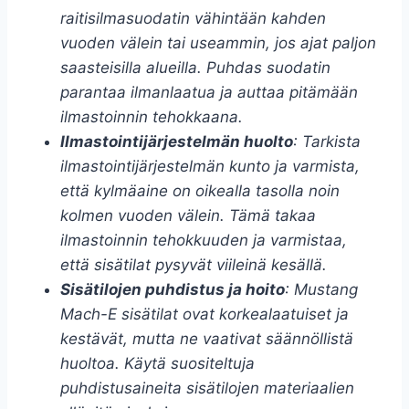
raitisilmasuodatin vähintään kahden
vuoden välein tai useammin, jos ajat paljon
saasteisilla alueilla. Puhdas suodatin
parantaa ilmanlaatua ja auttaa pitämään
ilmastoinnin tehokkaana.
Ilmastointijärjestelmän huolto
: Tarkista
ilmastointijärjestelmän kunto ja varmista,
että kylmäaine on oikealla tasolla noin
kolmen vuoden välein. Tämä takaa
ilmastoinnin tehokkuuden ja varmistaa,
että sisätilat pysyvät viileinä kesällä.
Sisätilojen puhdistus ja hoito
: Mustang
Mach-E sisätilat ovat korkealaatuiset ja
kestävät, mutta ne vaativat säännöllistä
huoltoa. Käytä suositeltuja
puhdistusaineita sisätilojen materiaalien