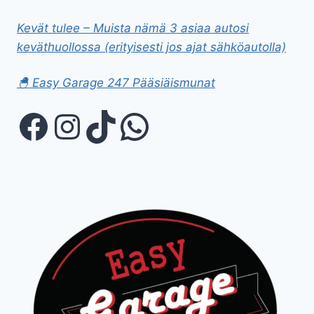
Kevät tulee – Muista nämä 3 asiaa autosi
keväthuollossa (erityisesti jos ajat sähköautolla)
🐣 Easy Garage 247 Pääsiäismunat
Facebook
Instagram
TikTok
WhatsApp