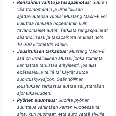
Renkaiden vaihto ja tasapainotus
: Suuren
vääntömomentin ja urheilullisen
ajettavuutensa vuoksi Mustang Mach-E voi
kuluttaa renkaita nopeammin kuin
tavanomaiset autot. Tarkista rengaspaineet
säännöllisesti ja tasapainota renkaat noin
10 000 kilometrin välein.
Jousituksen tarkastus
: Mustang Mach-E
ssä on urheilullinen alusta, jonka toiminta
kannattaa tarkistaa erityisesti, jos ajat
epätasaisilla teillä tai käytät autoa
suorituskykyajoon. Säännöllinen
jousituksen tarkastus auttaa säilyttämään
ajomukavuuden.
Pyörien suuntaus
: Suorita pyörien
suuntaus vähintään kerran vuodessa tai
aina, kun huomaat, että auto vetää sivulle