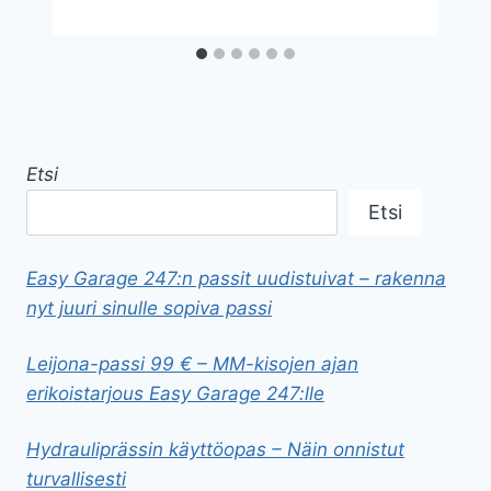
Etsi
Etsi
Easy Garage 247:n passit uudistuivat – rakenna
nyt juuri sinulle sopiva passi
Leijona-passi 99 € – MM-kisojen ajan
erikoistarjous Easy Garage 247:lle
Hydrauliprässin käyttöopas – Näin onnistut
turvallisesti