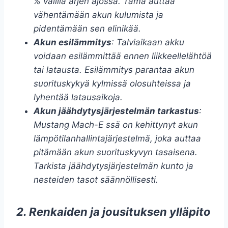
% välillä arjen ajossa. Tämä auttaa
vähentämään akun kulumista ja
pidentämään sen elinikää.
Akun esilämmitys
: Talviaikaan akku
voidaan esilämmittää ennen liikkeellelähtöä
tai latausta. Esilämmitys parantaa akun
suorituskykyä kylmissä olosuhteissa ja
lyhentää latausaikoja.
Akun jäähdytysjärjestelmän tarkastus
:
Mustang Mach-E ssä on kehittynyt akun
lämpötilanhallintajärjestelmä, joka auttaa
pitämään akun suorituskyvyn tasaisena.
Tarkista jäähdytysjärjestelmän kunto ja
nesteiden tasot säännöllisesti.
2. Renkaiden ja jousituksen ylläpito