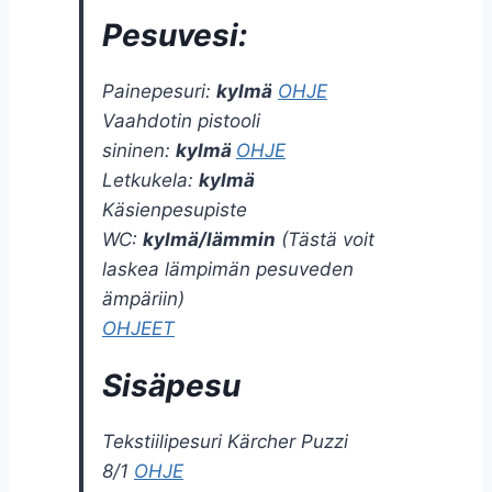
Pesuvesi
:
Painepesuri:
kylmä
OHJE
Vaahdotin pistooli
sininen:
kylmä
OHJE
Letkukela:
kylmä
Käsienpesupiste
WC:
kylmä/lämmin
(
Tästä voit
laskea lämpimän pesuveden
ämpäriin)
OHJEET
Sisäpesu
Tekstiilipesuri Kärcher Puzzi
8/1
OHJE