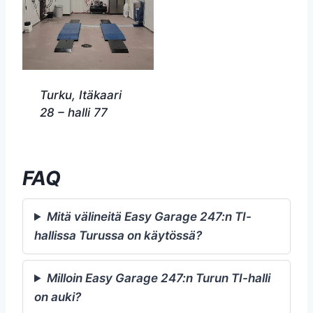
Turku, Itäkaari
28 – halli 77
FAQ
Mitä välineitä Easy Garage 247:n TI-
hallissa Turussa on käytössä?
Milloin Easy Garage 247:n Turun TI-halli
on auki?