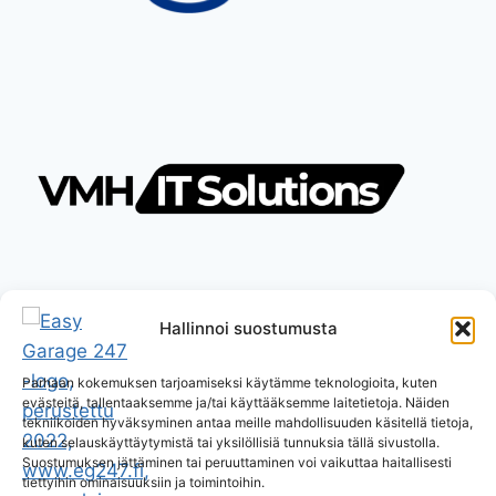
Hallinnoi suostumusta
Parhaan kokemuksen tarjoamiseksi käytämme teknologioita, kuten
evästeitä, tallentaaksemme ja/tai käyttääksemme laitetietoja. Näiden
tekniikoiden hyväksyminen antaa meille mahdollisuuden käsitellä tietoja,
kuten selauskäyttäytymistä tai yksilöllisiä tunnuksia tällä sivustolla.
Suostumuksen jättäminen tai peruuttaminen voi vaikuttaa haitallisesti
tiettyihin ominaisuuksiin ja toimintoihin.