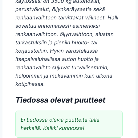
käytössäsi on 3500 kg autonostin,
perustyökalut, öljynkeräysastia sekä
renkaanvaihtoon tarvittavat välineet. Halli
soveltuu erinomaisesti esimerkiksi
renkaanvaihtoon, öljynvaihtoon, alustan
tarkastuksiin ja pieniin huolto- tai
korjaustöihin. Hyvin varustellussa
itsepalveluhallissa auton huolto ja
renkaanvaihto sujuvat turvallisemmin,
helpommin ja mukavammin kuin ulkona
kotipihassa.
Tiedossa olevat puutteet
Ei tiedossa olevia puutteita tällä
hetkellä. Kaikki kunnossa!