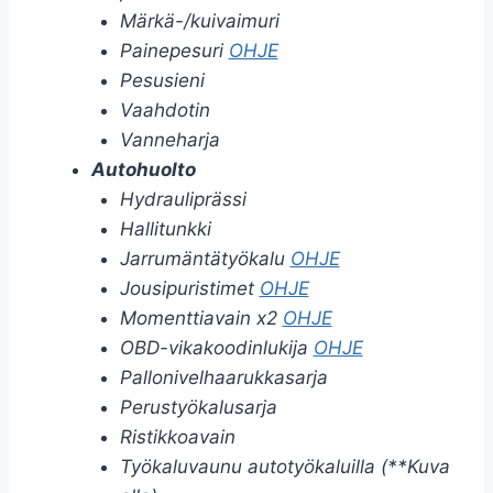
Märkä-/kuivaimuri
Painepesuri
OHJE
Pesusieni
Vaahdotin
Vanneharja
Autohuolto
Hydrauliprässi
Hallitunkki
Jarrumäntätyökalu
OHJE
Jousipuristimet
OHJE
Momenttiavain x2
OHJE
OBD-vikakoodinlukija
OHJE
Pallonivelhaarukkasarja
Perustyökalusarja
Ristikkoavain
Työkaluvaunu autotyökaluilla (**Kuva