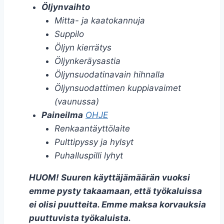
Öljynvaihto
Mitta- ja kaatokannuja
Suppilo
Öljyn kierrätys
Öljynkeräysastia
Öljynsuodatinavain hihnalla
Öljynsuodattimen kuppiavaimet
(vaunussa)
Paineilma
OHJE
Renkaantäyttölaite
Pulttipyssy ja hylsyt
Puhalluspilli lyhyt
HUOM! Suuren käyttäjämäärän vuoksi
emme pysty takaamaan, että työkaluissa
ei olisi puutteita. Emme maksa korvauksia
puuttuvista työkaluista.