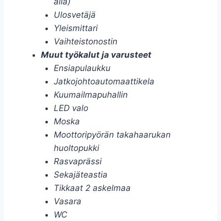
alla)
Ulosvetäjä
Yleismittari
Vaihteistonostin
Muut työkalut ja varusteet
Ensiapulaukku
Jatkojohtoautomaattikela
Kuumailmapuhallin
LED valo
Moska
Moottoripyörän takahaarukan
huoltopukki
Rasvaprässi
Sekajäteastia
Tikkaat 2 askelmaa
Vasara
WC