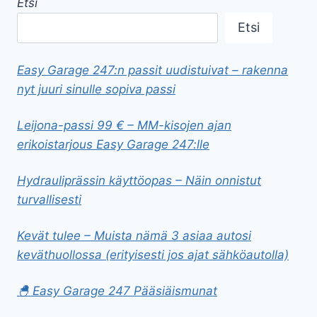
Etsi
Etsi
Easy Garage 247:n passit uudistuivat – rakenna
nyt juuri sinulle sopiva passi
Leijona-passi 99 € – MM-kisojen ajan
erikoistarjous Easy Garage 247:lle
Hydrauliprässin käyttöopas – Näin onnistut
turvallisesti
Kevät tulee – Muista nämä 3 asiaa autosi
keväthuollossa (erityisesti jos ajat sähköautolla)
🐣 Easy Garage 247 Pääsiäismunat