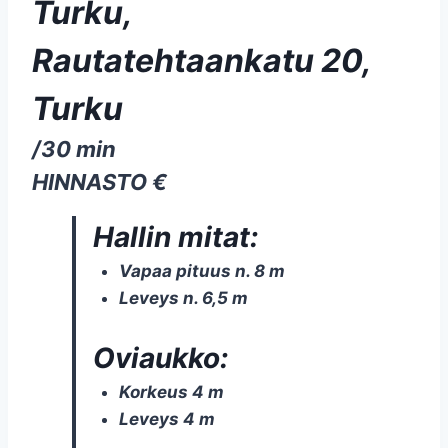
Turku,
Rautatehtaankatu 20,
Turku
/30 min
HINNASTO €
Hallin mitat:
Vapaa pituus n. 8 m
Leveys n. 6,5 m
Oviaukko:
Korkeus 4 m
Leveys 4 m