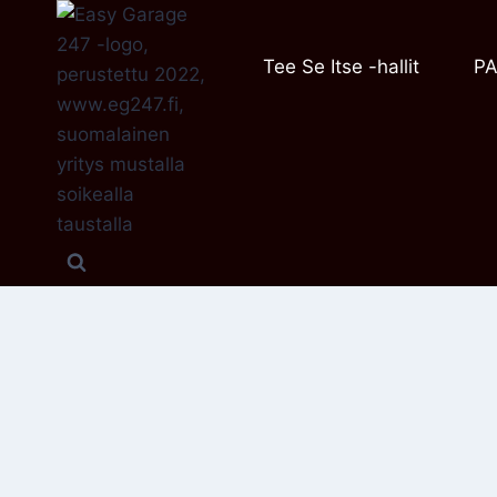
Siirry
sisältöön
Tee Se Itse -hallit
PA