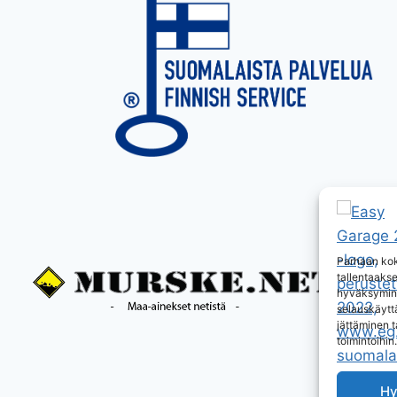
Parhaan kok
tallentaaks
hyväksymine
selauskäyttä
jättäminen t
toimintoihin.
Hy