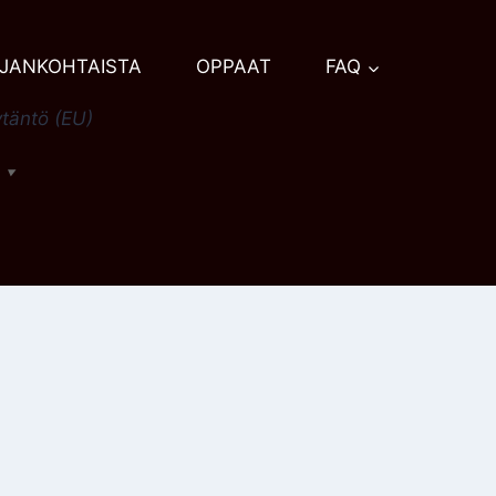
JANKOHTAISTA
OPPAAT
FAQ
täntö (EU)
h
▼