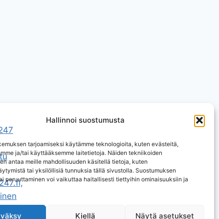
Hallinnoi suostumusta
emuksen tarjoamiseksi käytämme teknologioita, kuten evästeitä,
emme ja/tai käyttääksemme laitetietoja. Näiden tekniikoiden
n antaa meille mahdollisuuden käsitellä tietoja, kuten
ytymistä tai yksilöllisiä tunnuksia tällä sivustolla. Suostumuksen
ai peruuttaminen voi vaikuttaa haitallisesti tiettyihin ominaisuuksiin ja
väksy
Kiellä
Näytä asetukset