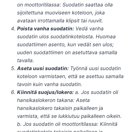
on moottoritilassa: Suodatin saattaa olla
sijoitettuna muoviseen koteloon, joka
avataan irrottamalla klipsit tai ruuvit.
Poista vanha suodatin:
Vedä vanha
suodatin ulos suodatinkotelosta. Huomaa
suodattimen asento, kun vedät sen ulos;
uuden suodattimen on asetuttava samalla
tavalla.
Aseta uusi suodatin:
Työnnä uusi suodatin
koteloon varmistaen, että se asettuu samalla
tavoin kuin vanha suodatin.
Kiinnitä suojus/lokero:
a. Jos suodatin oli
hansikaslokeron takana: Aseta
hansikaslokero takaisin paikalleen ja
varmista, että se lukkiutuu paikalleen oikein.
b. Jos suodatin oli moottoritilassa: Kiinnitä
suodatinkotelo takaisin paikalleen ja