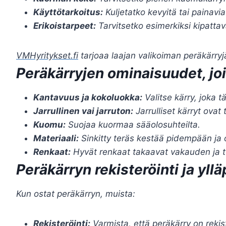
Käyttötarkoitus:
Kuljetatko kevyitä tai painavi
Erikoistarpeet:
Tarvitsetko esimerkiksi kipattav
VMHyritykset.fi
tarjoaa laajan valikoiman peräkärryjä,
Peräkärryjen ominaisuudet, jo
Kantavuus ja kokoluokka:
Valitse kärry, joka t
Jarrullinen vai jarruton:
Jarrulliset kärryt ovat 
Kuomu:
Suojaa kuormaa sääolosuhteilta.
Materiaali:
Sinkitty teräs kestää pidempään ja 
Renkaat:
Hyvät renkaat takaavat vakauden ja t
Peräkärryn rekisteröinti ja yllä
Kun ostat peräkärryn, muista:
Rekisteröinti:
Varmista, että peräkärry on rekist