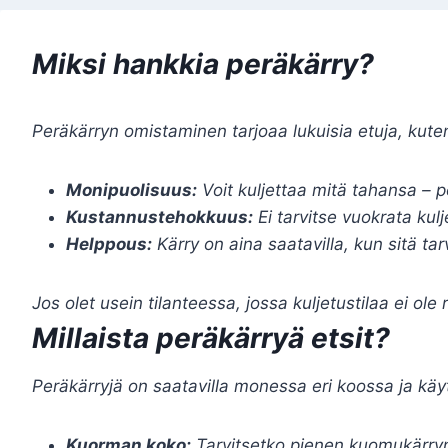
Miksi hankkia peräkärry?
Peräkärryn omistaminen tarjoaa lukuisia etuja, kute
Monipuolisuus:
Voit kuljettaa mitä tahansa – 
Kustannustehokkuus:
Ei tarvitse vuokrata kulj
Helppous:
Kärry on aina saatavilla, kun sitä tarv
Jos olet usein tilanteessa, jossa kuljetustilaa ei ole r
Millaista peräkärryä etsit?
Peräkärryjä on saatavilla monessa eri koossa ja käy
Kuorman koko:
Tarvitsetko pienen kuomukärryn