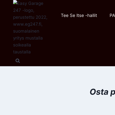
Siirry
sisältöön
Tee Se Itse -hallit
PA
Osta p