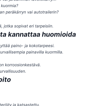
a kuormia?
an peräkärryn vai autotrailerin?
 jotka sopivat eri tarpeisiin.
ita kannattaa huomioida
äyttää paino- ja kokotarpeesi.
turvallisempia painavilla kuormilla.
on korroosionkestävä.
urvallisuuden.
pito
eröity ja katsastettu.