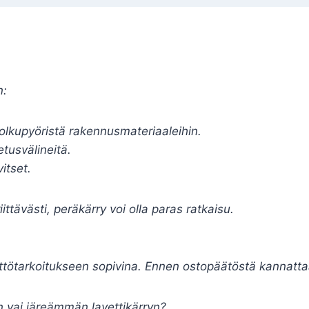
n:
polkupyöristä rakennusmateriaaleihin.
etusvälineitä.
itset.
iittävästi, peräkärry voi olla paras ratkaisu.
ttötarkoitukseen sopivina. Ennen ostopäätöstä kannatta
 vai järeämmän lavettikärryn?