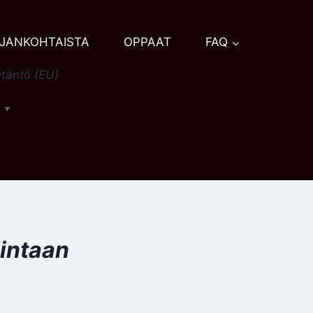
JANKOHTAISTA
OPPAAT
FAQ
täntö (EU)
h
▼
lintaan