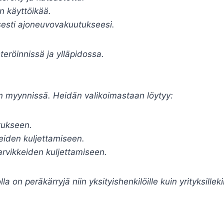
n käyttöikää.
sesti ajoneuvovakuutukseesi.
teröinnissä ja ylläpidossa.
n myynnissä. Heidän valikoimastaan löytyy:
tukseen.
eiden kuljettamiseen.
rvikkeiden kuljettamiseen.
a on peräkärryjä niin yksityishenkilöille kuin yrityksilleki