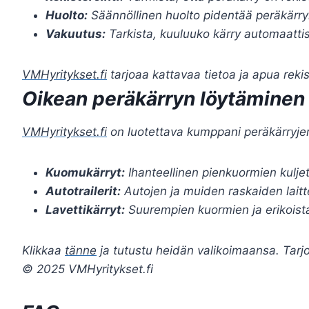
Huolto:
Säännöllinen huolto pidentää peräkärry
Vakuutus:
Tarkista, kuuluuko kärry automaatti
VMHyritykset.fi
tarjoaa kattavaa tietoa ja apua rekis
Oikean peräkärryn löytäminen
VMHyritykset.fi
on luotettava kumppani peräkärryje
Kuomukärryt:
Ihanteellinen pienkuormien kulje
Autotrailerit:
Autojen ja muiden raskaiden laitt
Lavettikärryt:
Suurempien kuormien ja erikoista
Klikkaa
tänne
ja tutustu heidän valikoimaansa. Tarjoll
© 2025 VMHyritykset.fi