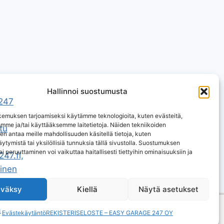
Hallinnoi suostumusta
emuksen tarjoamiseksi käytämme teknologioita, kuten evästeitä,
emme ja/tai käyttääksemme laitetietoja. Näiden tekniikoiden
n antaa meille mahdollisuuden käsitellä tietoja, kuten
ytymistä tai yksilöllisiä tunnuksia tällä sivustolla. Suostumuksen
ai peruuttaminen voi vaikuttaa haitallisesti tiettyihin ominaisuuksiin ja
väksy
Kiellä
Näytä asetukset
 Oy
Evästekäytäntö
REKISTERISELOSTE – EASY GARAGE 247 OY