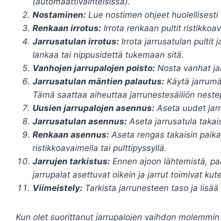
(automaattivaihteisissa).
Nostaminen:
Lue nostimen ohjeet huolellisesti 
Renkaan irrotus:
Irrota renkaan pultit ristikkoav
Jarrusatulan irrotus:
Irrota jarrusatulan pultit 
lankaa tai nippusidettä tukemaan sitä.
Vanhojen jarrupalojen poisto:
Nosta vanhat jar
Jarrusatulan mäntien palautus:
Käytä jarrumän
Tämä saattaa aiheuttaa jarrunestesäiliön neste
Uusien jarrupalojen asennus:
Aseta uudet jarr
Jarrusatulan asennus:
Aseta jarrusatula takais
Renkaan asennus:
Aseta rengas takaisin paikall
ristikkoavaimella tai pulttipyssyllä.
Jarrujen tarkistus:
Ennen ajoon lähtemistä, pai
jarrupalat asettuvat oikein ja jarrut toimivat kut
Viimeistely:
Tarkista jarrunesteen taso ja lisää 
Kun olet suorittanut jarrupalojen vaihdon molemmin p