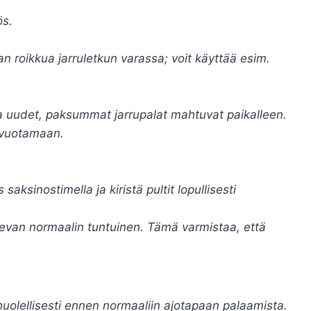
ös.
n roikkua jarruletkun varassa; voit käyttää esim.
ta uudet, paksummat jarrupalat mahtuvat paikalleen.
livuotamaan.
aksinostimella ja kiristä pultit lopullisesti
levan normaalin tuntuinen. Tämä varmistaa, että
 huolellisesti ennen normaaliin ajotapaan palaamista.