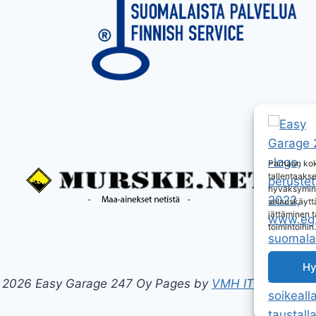
Parhaan kok
tallentaaks
hyväksymine
selauskäyttä
jättäminen t
toimintoihin.
Hy
 2026 Easy Garage 247 Oy Pages by
VMH IT Solutions