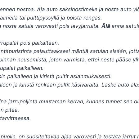
ennen nostoa. Aja auto saksinostimelle ja nosta auto yl
aimella tai pulttipyssyllä ja poista rengas.
ja nosta satula varovasti pois levyjarrulta.
Älä
anna satula
rupalat pois paikaltaan.
täpuristinta palauttaaksesi mäntiä satulan sisään, jot
pinnan nousemista, joten varmista, ettei neste pääse y
upalat paikalleen.
in paikalleen ja kiristä pultit asianmukaisesti.
een ja kiristä renkaan pultit käsivaralta. Laske auto alas s
na jarrupoljinta muutaman kerran, kunnes tunnet sen o
en pitää.
tarvittaessa.
uolin, on suositeltavaa ajaa varovasti ja testata jarrut