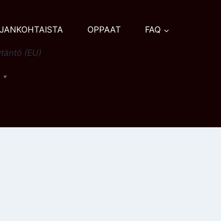
JANKOHTAISTA
OPPAAT
FAQ
täntö (EU)
h
▼