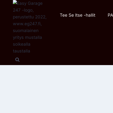
Siirry
sisältöön
Tee Se Itse -hallit
PA