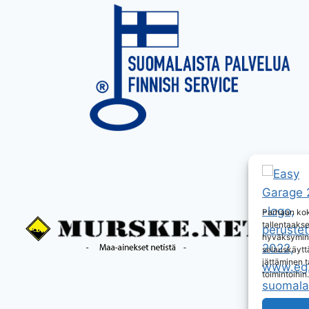
Parhaan kok
tallentaaks
hyväksymine
selauskäyttä
jättäminen t
toimintoihin.