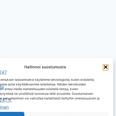
Hallinnoi suostumusta
emuksen tarjoamiseksi käytämme teknologioita, kuten evästeitä,
emme ja/tai käyttääksemme laitetietoja. Näiden tekniikoiden
n antaa meille mahdollisuuden käsitellä tietoja, kuten
ytymistä tai yksilöllisiä tunnuksia tällä sivustolla. Suostumuksen
ai peruuttaminen voi vaikuttaa haitallisesti tiettyihin ominaisuuksiin ja