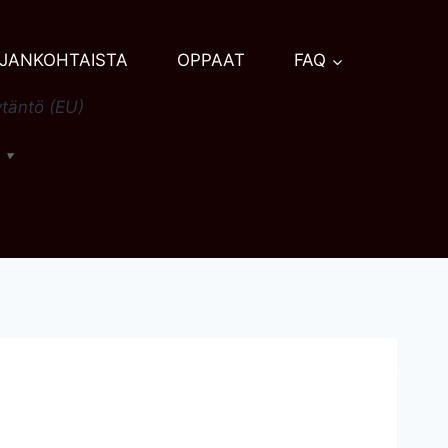
JANKOHTAISTA
OPPAAT
FAQ
täntö (EU)
h
▼